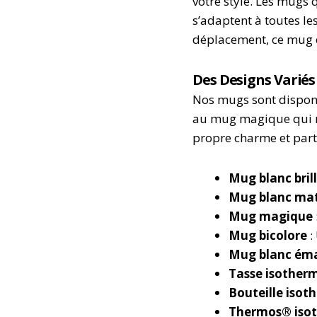
votre style. Les mugs 
s’adaptent à toutes le
déplacement, ce mug e
Des Designs Variés
Nos mugs sont dispon
au mug magique qui ré
propre charme et parti
Mug blanc bril
Mug blanc ma
Mug magique
Mug bicolore
:
Mug blanc éma
Tasse isother
Bouteille isot
Thermos® iso