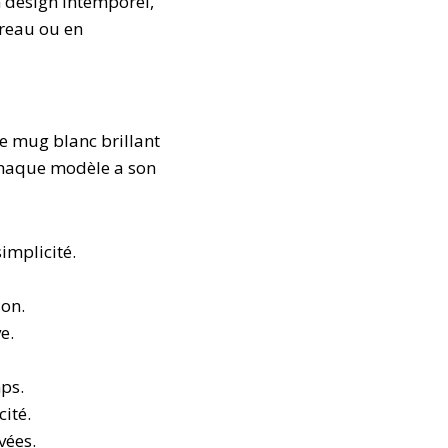
n design intemporel,
ureau ou en
 mug blanc brillant
Chaque modèle a son
implicité.
ion.
e.
ps.
cité.
vées.