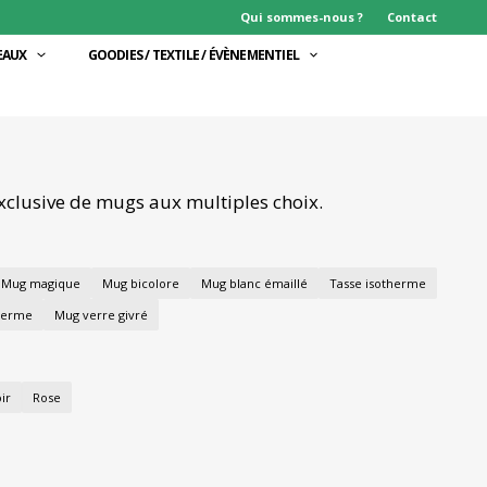
Qui sommes-nous ?
Contact
EAUX
GOODIES / TEXTILE / ÉVÈNEMENTIEL
exclusive de mugs aux multiples choix.
Mug magique
Mug bicolore
Mug blanc émaillé
Tasse isotherme
herme
Mug verre givré
ir
Rose