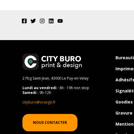
Bureauti
Imprimer
2 Fbg Saint-Jean, 43000 Le Puy-en-Velay
Adhésif
Lundi au vendredi :
8h - 19h non stop
Signalét
Samedi :
9h-12h
Goodies 
cityburo@orange.fr
Gravure 
NOUS CONTACTER
Mention