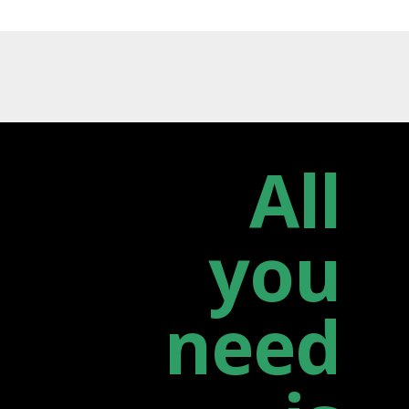
All
you
need