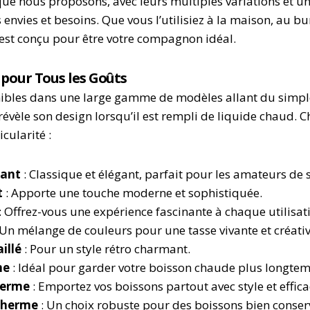
que nous proposons, avec leurs multiples variations et u
s envies et besoins. Que vous l’utilisiez à la maison, au b
st conçu pour être votre compagnon idéal.
 pour Tous les Goûts
ibles dans une large gamme de modèles allant du simple
vèle son design lorsqu’il est rempli de liquide chaud. 
cularité :
lant
: Classique et élégant, parfait pour les amateurs de s
t
: Apporte une touche moderne et sophistiquée.
: Offrez-vous une expérience fascinante à chaque utilisat
 Un mélange de couleurs pour une tasse vivante et créativ
illé
: Pour un style rétro charmant.
me
: Idéal pour garder votre boisson chaude plus longtem
herme
: Emportez vos boissons partout avec style et effica
therme
: Un choix robuste pour des boissons bien conser