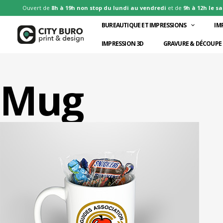
Aller
Ouvert de
8h à 19h non stop du lundi au vendredi
et de
9h à 12h le s
au
BUREAUTIQUE ET IMPRESSIONS
IM
contenu
IMPRESSION 3D
GRAVURE & DÉCOUPE 
Mug