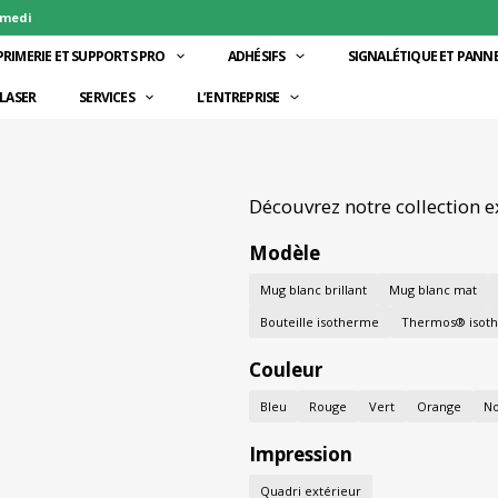
amedi
PRIMERIE ET SUPPORTS PRO
ADHÉSIFS
SIGNALÉTIQUE ET PANN
LASER
SERVICES
L’ENTREPRISE
Découvrez notre collection 
Modèle
Mug blanc brillant
Mug blanc mat
Bouteille isotherme
Thermos® isot
Couleur
Bleu
Rouge
Vert
Orange
No
Impression
Quadri extérieur