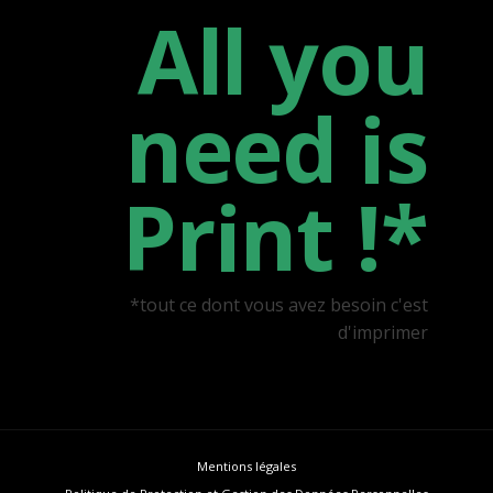
All you
need is
Print !*
*tout ce dont vous avez besoin c'est
d'imprimer
Mentions légales